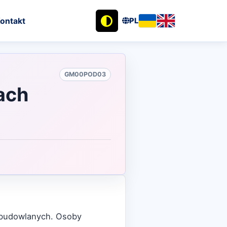
ontakt
PL
GM00POD03
ach
h budowlanych. Osoby