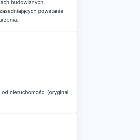
tach budowlanych,
uzasadniających powstanie
arzenia.
 od nieruchomości (oryginał