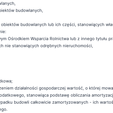
wlanych,
obiektów budowlanych,
o obiektów budowlanych lub ich części, stanowiących wł
nie:
wym Ośrodkiem Wsparcia Rolnictwa lub z innego tytułu p
ych nie stanowiących odrębnych nieruchomości,
ytkowa;
dzeniem działalności gospodarczej wartość, o której mow
podatkowego, stanowiąca podstawę obliczania amortyzacj
padku budowli całkowicie zamortyzowanych - ich wartość
ego.